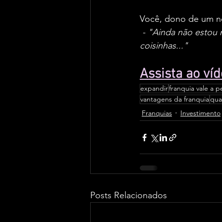
Você, dono de um ne
- "Ainda não estou
coisinhas..."
Assista ao víd
expandir
franquia vale a 
vantagens da franquia
qua
Franquias
Investimento
Posts Relacionados