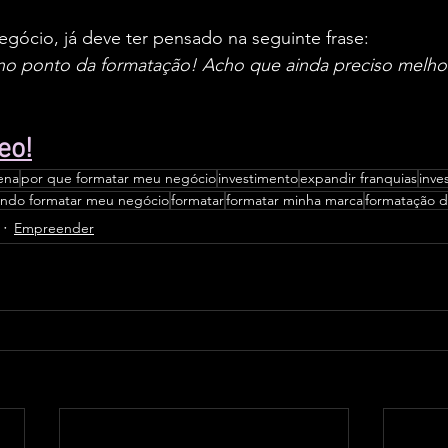
gócio, já deve ter pensado na seguinte frase:
 no ponto da formatação! Acho que ainda preciso melho
eo!
pena
por que formatar meu negócio
investimento
expandir franquias
inve
ndo formatar meu negócio
formatar
formatar minha marca
formatação d
Empreender